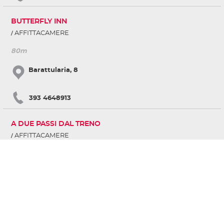
BUTTERFLY INN
AFFITTACAMERE
80m
Barattularia, 8
393 4648913
A DUE PASSI DAL TRENO
AFFITTACAMERE
110m
Viale Benedetto Croce, 13 piano 1Â°
345 3491218