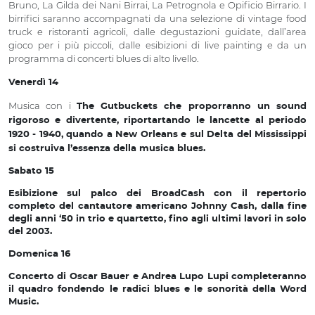
Bruno, La Gilda dei Nani Birrai, La Petrognola e Opificio Birrario. I
birrifici saranno accompagnati da una selezione di vintage food
truck e ristoranti agricoli, dalle degustazioni guidate, dall’area
gioco per i più piccoli, dalle esibizioni di live painting e da un
programma di concerti blues di alto livello.
Venerdì 14
Musica con i
The Gutbuckets
che proporranno un sound
rigoroso e divertente, riportartando le lancette al periodo
1920 - 1940, quando a New Orleans e sul Delta del Mississippi
si costruiva l’essenza della musica blues.
Sabato 15
Esibizione sul palco dei
BroadCash
con il repertorio
completo del cantautore americano Johnny Cash, dalla fine
degli anni ‘50 in trio e quartetto, fino agli ultimi lavori in solo
del 2003.
Domenica 16
Concerto di
Oscar Bauer e
Andrea Lupo Lupi
completeranno
il quadro fondendo le radici blues e le sonorità della Word
Music.