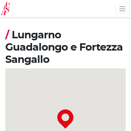
Skip
to
main
content
/
Lungarno
Guadalongo e Fortezza
Sangallo