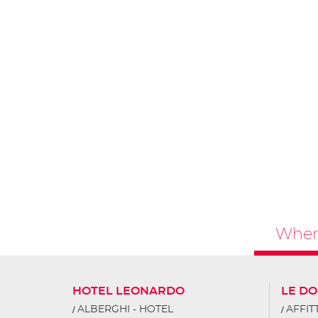
Where
HOTEL LEONARDO
LE DO
ALBERGHI - HOTEL
AFFI