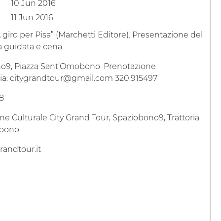
10 Jun 2016
11 Jun 2016
giro per Pisa” (Marchetti Editore). Presentazione del
ta guidata e cena
o9, Piazza Sant’Omobono. Prenotazione
ria: citygrandtour@gmail.com 320.915497
18
ne Culturale City Grand Tour, Spaziobono9, Trattoria
bono
randtour.it