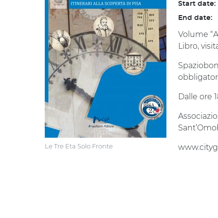
Start date:
End date:
Volume “A 
Libro, visi
Spaziobon
obbligato
Dalle ore 
Associazio
Sant’Omo
Le Tre Eta Solo Fronte
www.cityg