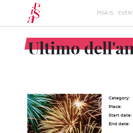
Skip
to
PISA IS
EVEN
main
content
Ultimo dell'an
Category:
Place:
Start date:
End date: