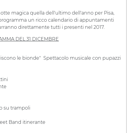
otte magica quella dell'ultimo dell'anno per Pisa,
 programma un ricco calendario di appuntamenti
ranno direttamente tutti i presenti nel 2017.
AMMA DEL 31 DICEMBRE
eferiscono le bionde" Spettacolo musicale con pupazzi
tini
nte
o su trampoli
et Band itinerante