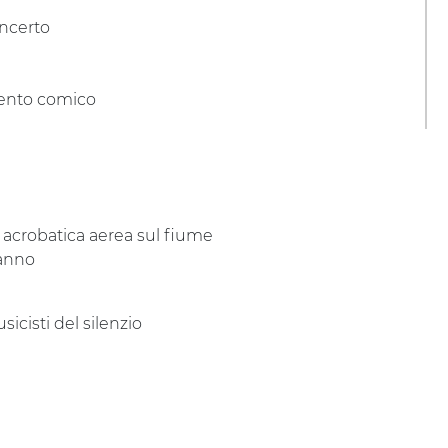
 Concerto
imento comico
 acrobatica aerea sul fiume
danno
cisti del silenzio