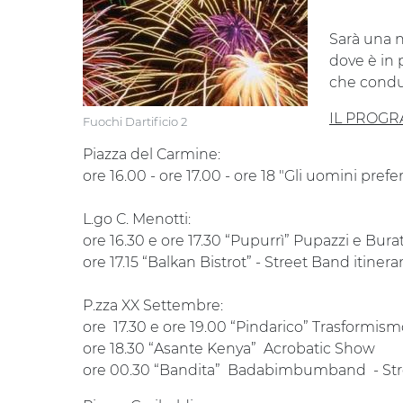
Sarà una n
dove è in
che condur
IL PROGR
Fuochi Dartificio 2
Piazza del Carmine:
ore 16.00 - ore 17.00 - ore 18 "Gli uomini pr
L.go C. Menotti:
ore 16.30 e ore 17.30 “Pupurrì” Pupazzi e Burat
ore 17.15 “Balkan Bistrot” - Street Band itinera
P.zza XX Settembre:
ore 17.30 e ore 19.00 “Pindarico” Trasformism
ore 18.30 “Asante Kenya” Acrobatic Show
ore 00.30 “Bandita” Badabimbumband - Stre