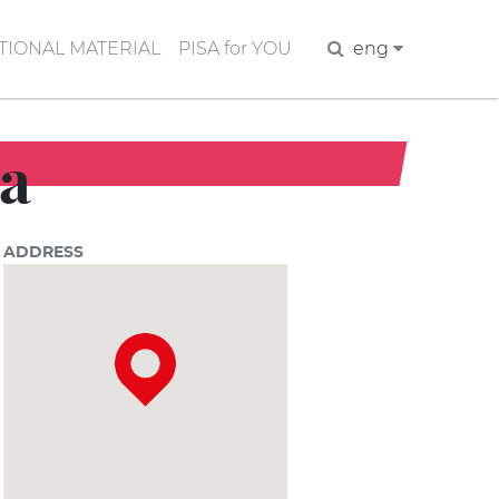
IONAL MATERIAL
PISA for YOU
Search
eng
sa
ADDRESS