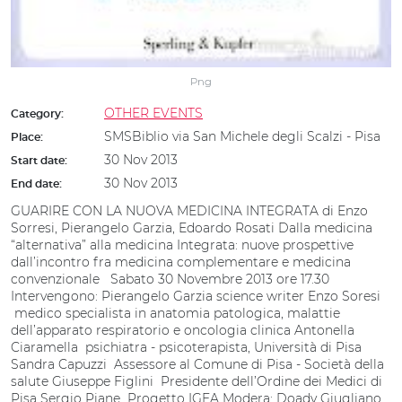
Png
OTHER EVENTS
Category:
SMSBiblio via San Michele degli Scalzi - Pisa
Place:
30 Nov 2013
Start date:
30 Nov 2013
End date:
GUARIRE CON LA NUOVA MEDICINA INTEGRATA di Enzo
Sorresi, Pierangelo Garzia, Edoardo Rosati Dalla medicina
“alternativa” alla medicina Integrata: nuove prospettive
dall’incontro fra medicina complementare e medicina
convenzionale Sabato 30 Novembre 2013 ore 17.30
Intervengono: Pierangelo Garzia science writer Enzo Soresi
medico specialista in anatomia patologica, malattie
dell’apparato respiratorio e oncologia clinica Antonella
Ciaramella psichiatra - psicoterapista, Università di Pisa
Sandra Capuzzi Assessore al Comune di Pisa - Società della
salute Giuseppe Figlini Presidente dell’Ordine dei Medici di
Pisa Sergio Piane Progetto IGEA Modera: Doady Giugliano