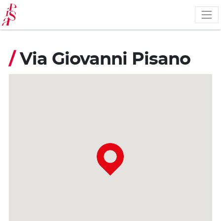
Skip
to
main
content
/
Via Giovanni Pisano