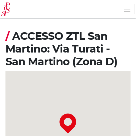
Skip
to
main
content
/
ACCESSO ZTL San
Martino: Via Turati -
San Martino (Zona D)