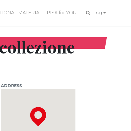
IONAL MATERIAL
PISA for YOU
Search
eng
 collezione
ADDRESS