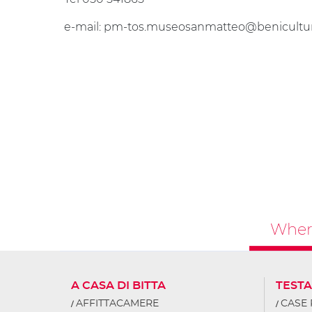
e-mail: pm-tos.museosanmatteo@benicultura
Where
A CASA DI BITTA
TEST
AFFITTACAMERE
CASE 