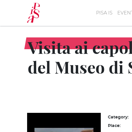
Skip
to
PISA IS
EVEN
main
content
Visita ai capo
del Museo di
Category:
Place: