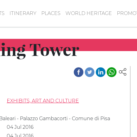
TS
ITINERARY
PLACES
WORLD HERITAGE
PROMOT
ning Tower
EXHIBITS, ART AND CULTURE
 Baleari - Palazzo Gambacorti - Comune di Pisa
04 Jul 2016
04 Jul 2016