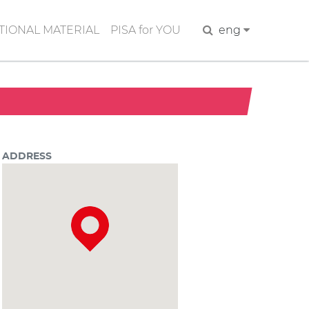
IONAL MATERIAL
PISA for YOU
Search
eng
ADDRESS