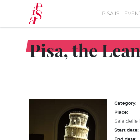
Skip
to
PISA IS
EVEN
main
content
Pisa, the Lea
Category:
Place:
Sala delle
Start date:
End date: