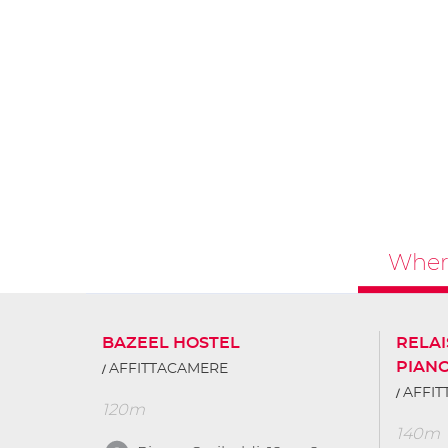
Where
BAZEEL HOSTEL
RELAI
PIAN
AFFITTACAMERE
AFFI
120m
140m