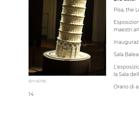
Pisa, the 
Esposizione
maestri art
Inaugurazi
Sala Balea
L'esposizi
la Sala del
Bnn6196
Orario di a
14