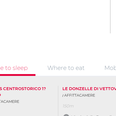
 to sleep
Where to eat
Mobi
S CENTROSTORICO 1?
LE DONZELLE DI VETTO
O
AFFITTACAMERE
TTACAMERE
150m