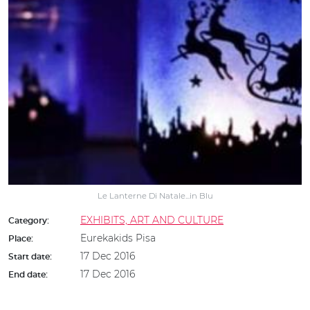
Le Lanterne Di Natale...in Blu
EXHIBITS, ART AND CULTURE
Category:
Eurekakids Pisa
Place:
17 Dec 2016
Start date:
17 Dec 2016
End date: