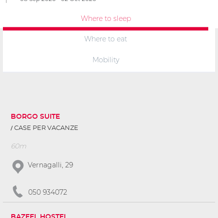
Where to sleep
Where to eat
Mobility
BORGO SUITE
CASE PER VACANZE
60m
Vernagalli, 29
050 934072
BAZEEL HOSTEL