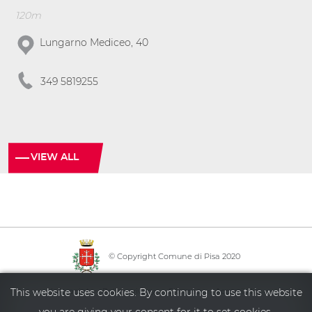
120m
Lungarno Mediceo, 40
349 5819255
VIEW ALL
© Copyright Comune di Pisa 2020
·
·
·
Info point
Policy privacy
Sitemap
Accessibility
This website uses cookies. By continuing to use this website