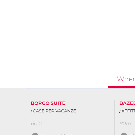
Where
BORGO SUITE
BAZE
CASE PER VACANZE
AFFI
60m
80m