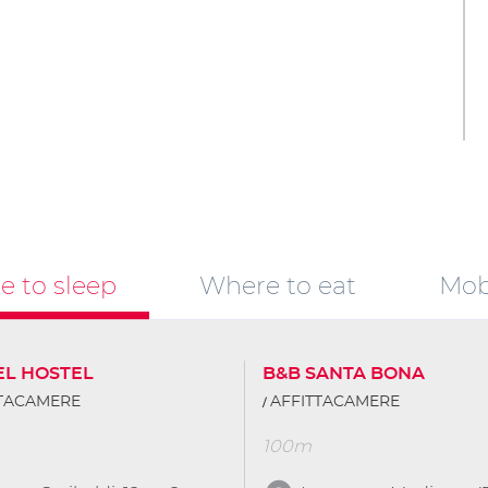
 to sleep
Where to eat
Mobi
EL HOSTEL
B&B SANTA BONA
TTACAMERE
AFFITTACAMERE
100m