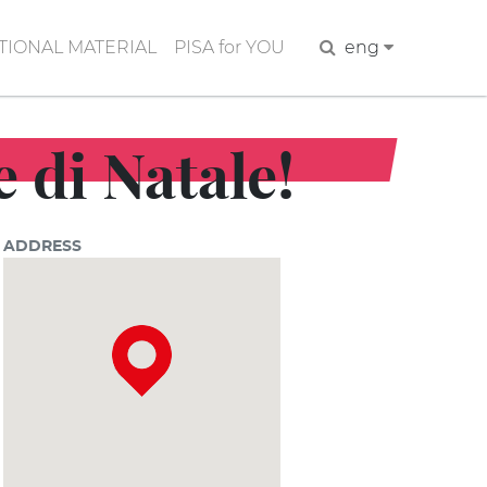
IONAL MATERIAL
PISA for YOU
Search
eng
 di Natale!
ADDRESS