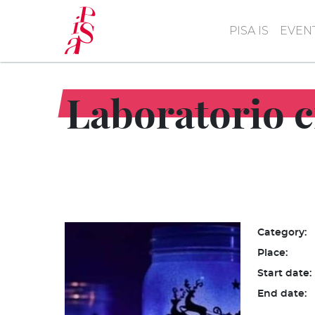
Skip
to
PISA IS
EVEN
main
content
Laboratorio cr
Category:
Place:
Start date:
End date: