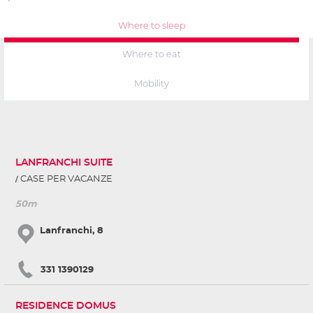
Where to sleep
Where to eat
Mobility
LANFRANCHI SUITE
CASE PER VACANZE
50m
Lanfranchi, 8
331 1390129
RESIDENCE DOMUS