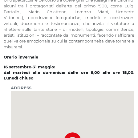
Uno spettacolare percorso tra opere grafiche (disegni e incisioni di
alcuni tra i protagonisti dell'arte del primo '900, come Luigi
Bartolini, Mario Chiattone, Lorenzo Viani, Umberto
Vittorini...), riproduzioni fotografiche, modelli e ricostruzioni
virtuali, documenti e testimonianze, che invita il visitatore a
riflettere sulle tante storie – di modelli, tipologie, committenze,
artisti, istituzioni – raccontate dai monumenti, facendo riaffiorare
quel valore emozionale su cui la contemporaneità deve tornare a
misurarsi.
Orario invernale
16 settembre-31 maggio:
dal martedì alla domenica: dalle ore 9,00 alle ore 18,00.
Lunedì chiuso
ADDRESS