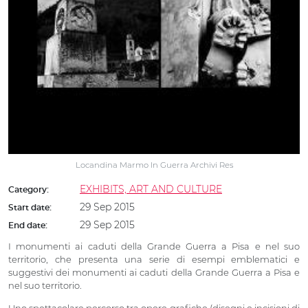
Locandina Marmo In Guerra Archivi Res
EXHIBITS, ART AND CULTURE
Category:
29 Sep 2015
Start date:
29 Sep 2015
End date:
I monumenti ai caduti della Grande Guerra a Pisa e nel suo
territorio, che presenta una serie di esempi emblematici e
suggestivi dei monumenti ai caduti della Grande Guerra a Pisa e
nel suo territorio.