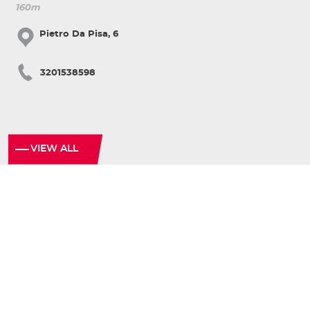
160m
Pietro Da Pisa, 6
3201538598
VIEW ALL
© Copyright Comune di Pisa 2020
·
·
·
Info point
Policy privacy
Sitemap
Accessibility
Follow us: