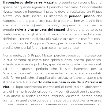
si presenta con alcune lacune,
Il complesso delle carte Mazzei
specie per quanto riguarda il periodo americano. Ciononostante
riveste notevole interesse, lì proprio dove ci restituisce un Filippo
Mazzei con tratti inediti. Ci riferiamo al
che
periodo pisano
rappresenta una parte cospicua della sua vita, ben 24 anni e fino
alla sua morte. Questo periodo, rappresenta un vero e
proprio
, che da una parte evita
ritiro a vita privata del Mazzei
meticolosamente gli strepiti di una dominante come lui stesso
definisce Firenze e dall’altra più nulla vuole avere a che fare con il
luogo di nascita Poggio a Caiano, per le vicende familiari e di
eredità che per lui furono particolarmente penose.
Non smette, però, Filippo Mazzei, perché troppo connaturato con
la sua persona, di essere uno spirito curioso, aperto, poliedrico,
attento alle vicende politiche, specialmente quelle internazionali.
Ed è in questo periodo che il suo interesse per la
“sperimentazione”, come precedentemente si era appuntato
sulle forme politiche, si applica alle coltivazioni, anche quelle più
strane e rare. Nel suo
orto della sua casa in via della Carriola in
, Filippo sperimenta coltivazioni di fichi, susine, albicocche,
Pisa
uva di Smirne, fragole, ortaggi vari. Alcuni di questi semi e piante li
invia anche all’amico Thomas Jefferson, via mare, perché possa
piantarli in quella che considera la sua patria adottiva, la Virginia.
Questa mostra intende, soffermandosi particolarmente sul