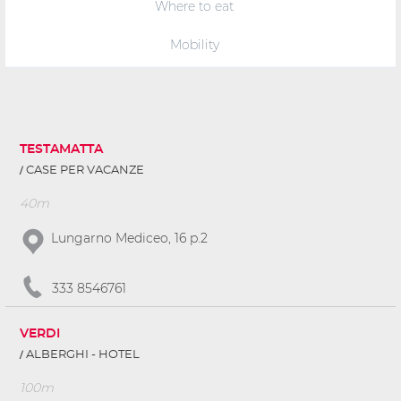
Where to eat
Mobility
TESTAMATTA
CASE PER VACANZE
40m
Lungarno Mediceo, 16 p.2
333 8546761
VERDI
ALBERGHI - HOTEL
100m