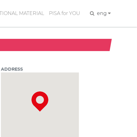
IONAL MATERIAL
PISA for YOU
Search
eng
ADDRESS