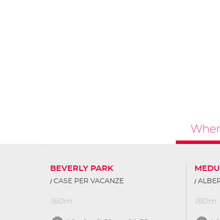
Where
BEVERLY PARK
MEDU
CASE PER VACANZE
ALBER
160m
180m