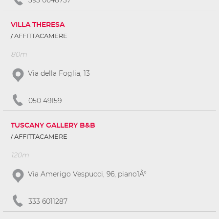
VILLA THERESA
AFFITTACAMERE
80m
Via della Foglia, 13
050 49159
TUSCANY GALLERY B&B
AFFITTACAMERE
120m
Via Amerigo Vespucci, 96, piano1Â°
333 6011287