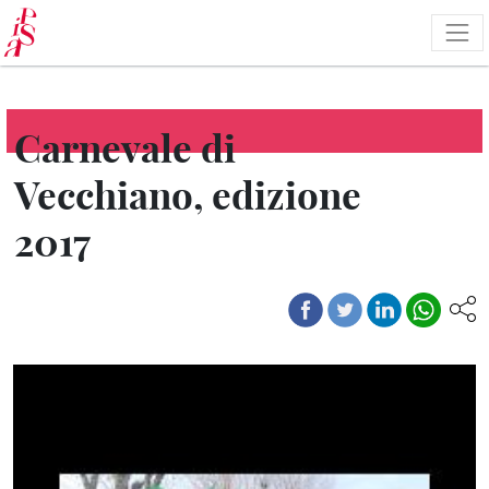
Skip
to
main
content
Carnevale di
Vecchiano, edizione
2017