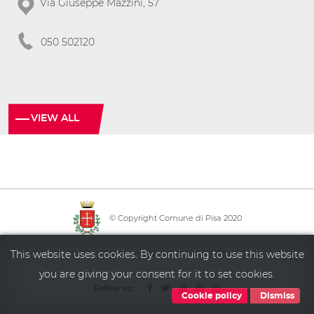
Via Giuseppe Mazzini, 57
050 502120
VIEW ALL
© Copyright Comune di Pisa 2020
·
·
·
Info point
Policy privacy
Sitemap
Accessibility
This website uses cookies. By continuing to use this website
you are giving your consent for it to set cookies.
Follow us:
Cookie policy
Dismiss