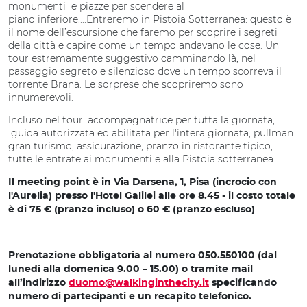
monumenti e piazze per scendere al
piano inferiore....Entreremo in Pistoia Sotterranea: questo è
il nome dell’escursione che faremo per scoprire i segreti
della città e capire come un tempo andavano le cose. Un
tour estremamente suggestivo camminando là, nel
passaggio segreto e silenzioso dove un tempo scorreva il
torrente Brana. Le sorprese che scopriremo sono
innumerevoli.
Incluso nel tour: accompagnatrice per tutta la giornata,
guida autorizzata ed abilitata per l'intera giornata, pullman
gran turismo, assicurazione, pranzo in ristorante tipico,
tutte le entrate ai monumenti e alla Pistoia sotterranea.
Il meeting point è in Via Darsena, 1, Pisa (incrocio con
l'Aurelia) presso l'Hotel Galilei alle ore 8.45
- il costo totale
è di 75 € (pranzo incluso) o 60 € (pranzo escluso)
Prenotazione obbligatoria al numero 050.550100 (dal
lunedi alla domenica 9.00 – 15.00) o tramite mail
all’indirizzo
duomo@walkinginthecity.it
specificando
numero di partecipanti e un recapito telefonico.