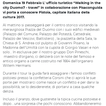
Domenica 19 Febbraio L' ufficio turistico “Walking in the
city Duomo7 - travel” in collaborazione con Pisaconguida
vi porta a conoscere Pistoia, capitale italiana della
cultura 2017.
Al mattino si passeggerà per il centro storico visitando la
meravigliosa Piazza del Duomo con i suoi edifici medievali
(Palazzo del Comune, Palazzo del Potestà, Cattedrale,
Palazzo dei Vescovi, Battistero) , la piazzetta della Sala, la
Chiesa di S. Andrea col pulpito di Giovanni Pisano, la
Madonna dell’Umiltà con la cupola di Giorgio Vasari e non
solo... In esclusiva per il nostro gruppo Don Pineschi,
maestro d'organo, ci delizierà con le note del famoso e
antico organo a canne costruito nel 1664 dall'organaro
Willem Hermans.
Durante il tour la guida farà assaggiare i famosi confetti
pistoiesi presso la confetteria Corsini che ci aprirà le sue
porte per mostrarci come nasce un confetto e per darvi la
possibilità, se lo desidererete, di portarvi a casa qualche
delizia.
Incluso il pranzo, dove gusterete la tipica cucina pistoiese e
dopo....una sorpresa che pochi conoscono. Abbandoneremo