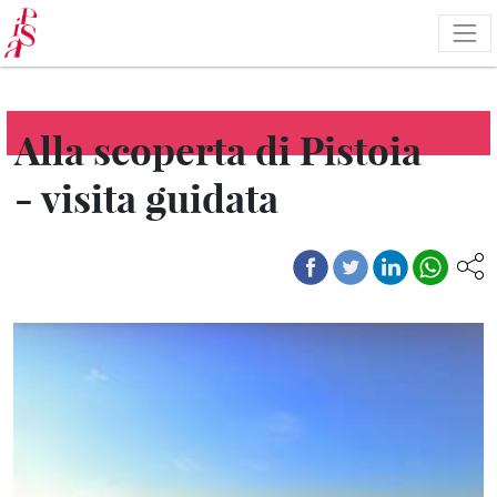
Skip
to
main
content
Alla scoperta di Pistoia
- visita guidata