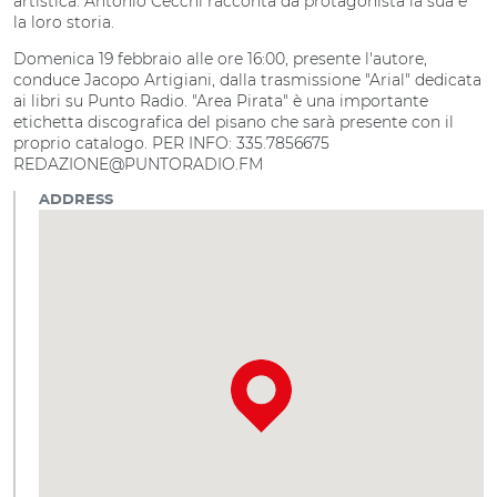
artistica. Antonio Cecchi racconta da protagonista la sua e
la loro storia.
Domenica 19 febbraio alle ore 16:00, presente l'autore,
conduce Jacopo Artigiani, dalla trasmissione "Arial" dedicata
ai libri su Punto Radio. "Area Pirata" è una importante
etichetta discografica del pisano che sarà presente con il
proprio catalogo. PER INFO: 335.7856675
REDAZIONE@PUNTORADIO.FM
ADDRESS