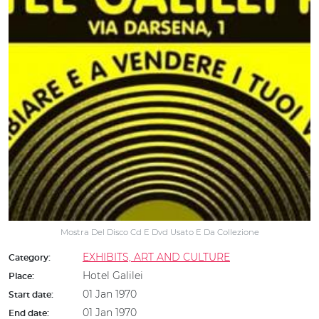
Mostra Del Disco Cd E Dvd Usato E Da Collezione
EXHIBITS, ART AND CULTURE
Category:
Hotel Galilei
Place:
01 Jan 1970
Start date:
01 Jan 1970
End date: