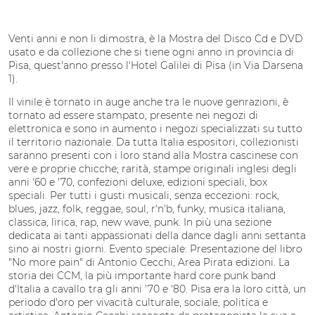
Venti anni e non li dimostra, è la Mostra del Disco Cd e DVD
usato e da collezione che si tiene ogni anno in provincia di
Pisa, quest'anno presso l'Hotel Galilei di Pisa (in Via Darsena
1).
Il vinile è tornato in auge anche tra le nuove genrazioni, è
tornato ad essere stampato, presente nei negozi di
elettronica e sono in aumento i negozi specializzati su tutto
il territorio nazionale. Da tutta Italia espositori, collezionisti
saranno presenti con i loro stand alla Mostra cascinese con
vere e proprie chicche; rarità, stampe originali inglesi degli
anni '60 e '70, confezioni deluxe, edizioni speciali, box
speciali. Per tutti i gusti musicali, senza eccezioni: rock,
blues, jazz, folk, reggae, soul, r'n'b, funky, musica italiana,
classica, lirica, rap, new wave, punk. In più una sezione
dedicata ai tanti appassionati della dance dagli anni settanta
sino ai nostri giorni. Evento speciale: Presentazione del libro
"No more pain" di Antonio Cecchi, Area Pirata edizioni. La
storia dei CCM, la più importante hard core punk band
d'Italia a cavallo tra gli anni '70 e '80. Pisa era la loro città, un
periodo d'oro per vivacità culturale, sociale, politica e