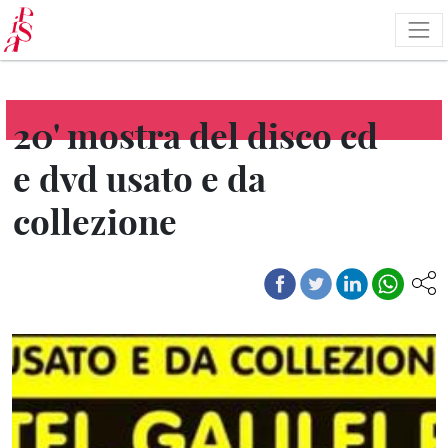
Skip
to
main
content
20' mostra del disco cd
e dvd usato e da
collezione