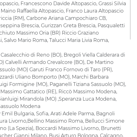
topascio, Francescono Davide Altopascio, Grassi Silvia
 Maino Raffaella Altopascio, Franco Laura Altopascio
Ariccia (RM), Carbone Ariana Campochiaro CB,
useppina Brescia, Gurizzan Greta Brescia, Pasqualetti
cchiuto Massimo Oria (BR) Riccio Graziano
si, Salvo Mario Roma, Talucci Maria Livia Roma,
a Casalecchio di Reno (BO), Bregoli Viella Calderara di
O) Calvelli Armando Crevalcore (BO), De Martino
suolo (MO) Garuti Franco Fornovo di Taro (PR),
zzardi Uliano Bomporto (MO), Marchi Barbara
uigi Formigine (MO), Paganelli Tiziana Sassuolo (MO),
ri Massimo Gattatico (RE), Riccò Massimo Modena,
 Gianluigi Mirandola (MO) ,Speranza Luca Modena,
a Sassuolo Modena
v Emil Bulgaria, Sofia, Arati Adele Parma, Bagnoli
 Laura Livorno,Bellino Massimo Roma, Bellucci Simone
ano (La Spezia), Boccardi Massimo Livorno, Brunetti
cher Gianni Milano, Busi Arturo Bologna, Calcagno,