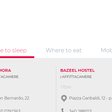
 to sleep
Where to eat
Mobi
IMORA
BAZEEL HOSTEL
TTACAMERE
AFFITTACAMERE
170m
n Bernardo, 22
Piazza Garibaldi, 12 - p
47 0792363
340 2881113