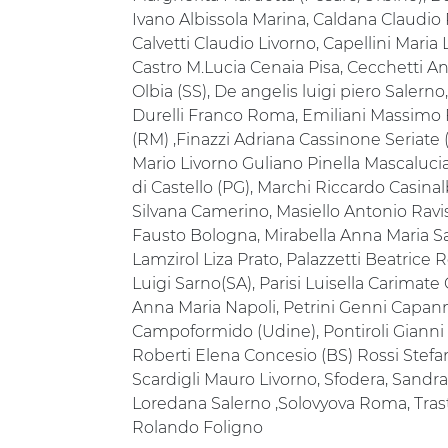
Ivano Albissola Marina, Caldana Claudio 
Calvetti Claudio Livorno, Capellini Maria 
Castro M.Lucia Cenaia Pisa, Cecchetti An
Olbia (SS), De angelis luigi piero Salern
Durelli Franco Roma, Emiliani Massimo
(RM) ,Finazzi Adriana Cassinone Seriate
Mario Livorno Guliano Pinella Mascalucia 
di Castello (PG), Marchi Riccardo Casina
Silvana Camerino, Masiello Antonio Ravis
Fausto Bologna, Mirabella Anna Maria Sar
Lamzirol Liza Prato, Palazzetti Beatric
Luigi Sarno(SA), Parisi Luisella Carimate
Anna Maria Napoli, Petrini Genni Capann
Campoformido (Udine), Pontiroli Gianni
Roberti Elena Concesio (BS) Rossi Stefani
Scardigli Mauro Livorno, Sfodera, Sand
Loredana Salerno ,Solovyova Roma, Trast
Rolando Foligno