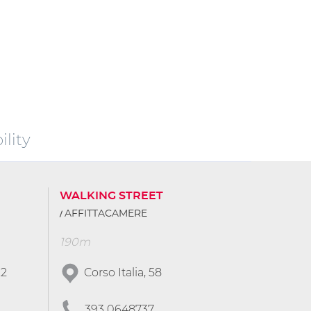
lity
WALKING STREET
AFFITTACAMERE
190m
.2
Corso Italia, 58
393 0648737