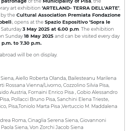
e
of the
, the
patronage
Municipality of Pisa
ary art exhibition
,
‘ARTELAND- TERRA DELL'ARTE’
 by the
Cultural Association Premiata Fondazione
i, opens at the
obell
Spazio Espositivo ‘Sopra le
 Saturday
. The exhibition
3 May 2025 at 6.00 p.m
 on Sunday
and can be visited every day
18 May 2025
 p.m. to 7.30 p.m.
abroad will be on display.
a Siena, Aiello Roberta Olanda, Bailesteanu Marilena
rti Rossana Vienna/Livorno, Cozzolino Silvia Pisa,
ido Austria, Fornaini Enrico Pisa , Gobio Alessandro
Pisa, Pollacci Bruno Pisa, Sanchini Elena Trieste,
rico, Pisa,Toniolo Marta Pisa ,Vertuccio M. Maddalena
drea Roma, Cinaglia Serena Siena, Giovannoni
i Paola Siena, Von Zorchi Jacob Siena