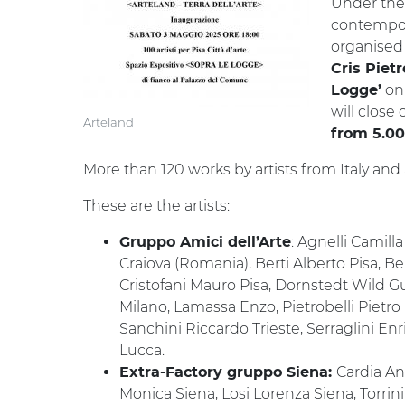
Under th
contempor
organised
Cris Pietr
on
Logge’
will close
Arteland
from 5.00
More than 120 works by artists from Italy and 
These are the artists:
: Agnelli Camill
Gruppo Amici dell’Arte
Craiova (Romania), Berti Alberto Pisa, Be
Cristofani Mauro Pisa, Dornstedt Wild Gu
Milano, Lamassa Enzo, Pietrobelli Pietro 
Sanchini Riccardo Trieste, Serraglini En
Lucca.
Cardia An
Extra-Factory gruppo Siena:
Monica Siena, Losi Lorenza Siena, Torrin