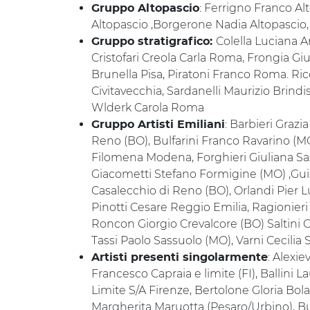
: Ferrigno Franco Al
Gruppo Altopascio
Altopascio ,Borgerone Nadia Altopascio,
Colella Luciana 
Gruppo stratigrafico:
Cristofari Creola Carla Roma, Frongia Gi
Brunella Pisa, Piratoni Franco Roma. Ri
Civitavecchia, Sardanelli Maurizio Brindi
Wlderk Carola Roma
: Barbieri Grazi
Gruppo Artisti Emiliani
Reno (BO), Bulfarini Franco Ravarino (M
Filomena Modena, Forghieri Giuliana Sas
Giacometti Stefano Formigine (MO) ,Gui
Casalecchio di Reno (BO), Orlandi Pier L
Pinotti Cesare Reggio Emilia, Ragionie
Roncon Giorgio Crevalcore (BO) Saltini
Tassi Paolo Sassuolo (MO), Varni Cecili
: Alexie
Artisti presenti singolarmente
Francesco Capraia e limite (FI), Ballini
Limite S/A Firenze, Bertolone Gloria Bol
Margherita Maruotta (Pesaro/Urbino), Bu