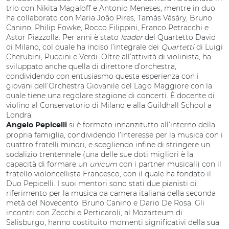
trio con Nikita Magaloff e Antonio Meneses, mentre in duo
ha collaborato con Maria João Pires, Tamás Vásáry, Bruno
Canino, Philip Fowke, Rocco Filippini, Franco Petracchi e
Astor Piazzolla. Per anni è stato
leader
del Quartetto David
di Milano, col quale ha inciso l’integrale dei
Quartetti
di Luigi
Cherubini, Puccini e Verdi. Oltre all’attività di violinista, ha
sviluppato anche quella di direttore d’orchestra,
condividendo con entusiasmo questa esperienza con i
giovani dell’Orchestra Giovanile del Lago Maggiore con la
quale tiene una regolare stagione di concerti. È docente di
violino al Conservatorio di Milano e alla Guildhall School a
Londra.
si è formato innanzitutto all’interno della
Angelo Pepicelli
propria famiglia, condividendo l’interesse per la musica con i
quattro fratelli minori, e scegliendo infine di stringere un
sodalizio trentennale (una delle sue doti migliori è la
capacità di formare un
unicum
con i partner musicali) con il
fratello violoncellista Francesco, con il quale ha fondato il
Duo Pepicelli. I suoi mentori sono stati due pianisti di
riferimento per la musica da camera italiana della seconda
metà del Novecento: Bruno Canino e Dario De Rosa. Gli
incontri con Zecchi e Perticaroli, al Mozarteum di
Salisburgo, hanno costituito momenti significativi della sua