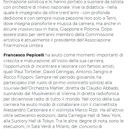
formazione solistica e lo hanno portato a suonare da solista
con orchestre di rilievo nazionale. Vive la didattica - nella
quale è impegnato da oltre trent’anni - con profonda
dedizione e con sempre nuova passione non solo a Terni,
dove insegna pianoforte e musica da camera, ma anche in
alcune
masterclass
in Italia, Giappone e Polonia. Dopo
essere stato per vent’anni membro della Commissione
artistica è attualmente il presidente dell’Associazione
Filarmonica Umbra.
ha avuto come momenti importanti di
Francesco Pepicelli
crescita e maturazione, all’inizio della sua carriera,
l’opportunità di incontrare e lavorare con famosi artisti,
quali Paul Tortelier, David Geringas, Antonio Janigro e
Rocco Filippini. Sempre nel periodo giovanile, ha
partecipato (nel ruolo di primo violoncello solista) alla
tournée
dell’Orchestra Mahler, diretta da Claudio Abbado,
suonando dal Musikverein di Vienna in diretta radiofonica
per diciannove radio di tutto il mondo. Nel corso della sua
carriera ha avuto modo di collaborare con il clarinettista
Alessandro Carbonare e il violinista Marco Rizzi. Ha all’attivo
oltre settecento esibizioni, dalla Carnegie Hall di New York,
alla Suntory Hall di Tokyo. Tra le altre, degne di nota, sono le
esecuzioni, in Sala Verdi a Milano, del
Concerto
di