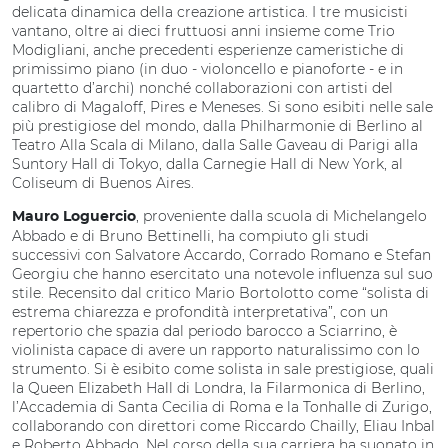
delicata dinamica della creazione artistica. I tre musicisti
vantano, oltre ai dieci fruttuosi anni insieme come Trio
Modigliani, anche precedenti esperienze cameristiche di
primissimo piano (in duo - violoncello e pianoforte - e in
quartetto d’archi) nonché collaborazioni con artisti del
calibro di Magaloff, Pires e Meneses. Si sono esibiti nelle sale
più prestigiose del mondo, dalla Philharmonie di Berlino al
Teatro Alla Scala di Milano, dalla Salle Gaveau di Parigi alla
Suntory Hall di Tokyo, dalla Carnegie Hall di New York, al
Coliseum di Buenos Aires.
, proveniente dalla scuola di Michelangelo
Mauro Loguercio
Abbado e di Bruno Bettinelli, ha compiuto gli studi
successivi con Salvatore Accardo, Corrado Romano e Stefan
Georgiu che hanno esercitato una notevole influenza sul suo
stile. Recensito dal critico Mario Bortolotto come “solista di
estrema chiarezza e profondità interpretativa”, con un
repertorio che spazia dal periodo barocco a Sciarrino, è
violinista capace di avere un rapporto naturalissimo con lo
strumento. Si è esibito come solista in sale prestigiose, quali
la Queen Elizabeth Hall di Londra, la Filarmonica di Berlino,
l’Accademia di Santa Cecilia di Roma e la Tonhalle di Zurigo,
collaborando con direttori come Riccardo Chailly, Eliau Inbal
e Roberto Abbado. Nel corso della sua carriera ha suonato in