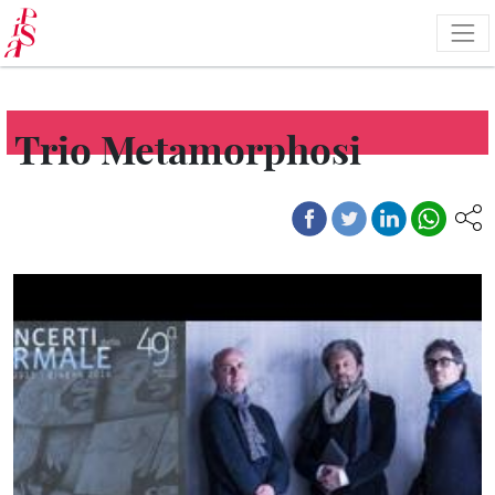
Skip
to
main
content
Trio Metamorphosi