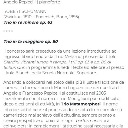
Angelo Pepicelli | pianoforte
ROBERT SCHUMANN
(Zwickau, 1810 – Endenich, Bonn, 1856)
Trio in re minore op. 63
* * * *
Trio in fa maggiore op. 80
Il concerto sarà preceduto da una lezione introduttiva ad
ingresso libero tenuta dal Trio Metamorphosi e dal titolo
Giardini vibranti lungo il tempo. I trii op. 63 e op. 80 di
Schumann
in programma lunedì 1 febbraio alle ore 21 presso
l’Aula Bianchi della Scuola Normale Superiore.
Andando a collocarsi nel solco della più illustre tradizione da
camera, la formazione di Mauro Loguercio e dei due fratelli
Angelo e Francesco Pepicelli si costituisce nel 2005
inizialmente con il nome di Trio Modigliani poi modificato,
dopo dieci anni di attività, in
. Il nome
Trio Metamorphosi
intende sottolineare il processo di crescita di un complesso
cameristico mai schiavo dell’abitudine, sempre pronto a
creare prospettive di unicità in ogni
performance
, e a
coinvolgersi in cambiamenti: attitudine assai necessaria alla