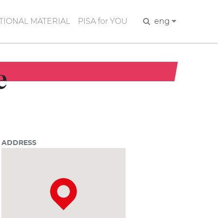
IONAL MATERIAL
PISA for YOU
Search
eng
e
ADDRESS