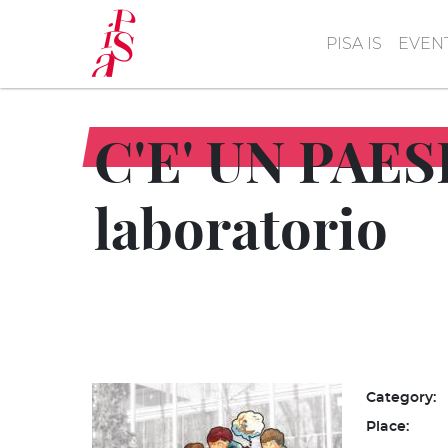
Skip
to
PISA IS
EVEN
main
content
C'E' UN PAESE
laboratorio
Category:
Place: