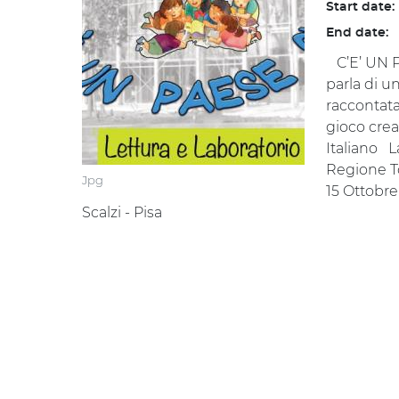
Start date:
End date:
C’E’ UN P
parla di un
raccontata
gioco crea
Italiano L
Regione To
Jpg
15 Ottobre
Scalzi - Pisa