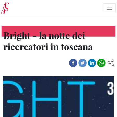
Salta
al
contenuto
principale
Bright - la notte dei
ricercatori in toscana