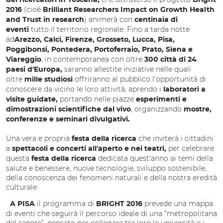
dei ricercatori in Toscana,
Bright
(cioè
2016
Brilliant Researchers Impact on Growth Health
) animerà con
and Trust in research
centinaia di
tutto il territorio regionale. Fino a tarda notte
eventi
ad
Arezzo, Calci, Firenze, Grosseto, Lucca, Pisa,
Poggibonsi, Pontedera, Portoferraio, Prato, Siena e
, in contemporanea con oltre
Viareggio
300 città di 24
saranno allestite iniziative nelle quali
paesi d'Europa,
oltre
offriranno al pubblico l'opportunità di
mille studiosi
conoscere da vicino le loro attività, aprendo i
laboratori a
portando nelle piazze
visite guidate,
esperimenti e
, organizzando
dimostrazioni scientifiche dal vivo
mostre,
conferenze e seminari divulgativi.
Una vera e propria
che inviterà i cittadini
festa della ricerca
a
per celebrare
spettacoli e concerti all'aperto e nei teatri,
questa
dedicata quest'anno ai temi della
festa della ricerca
salute e benessere, nuove tecnologie, sviluppo sostenibile,
della conoscenza dei fenomeni naturali e della nostra eredità
culturale.
il programma di
prevede una mappa
A PISA
BRIGHT 2016
di eventi che seguirà il percorso ideale di una “metropolitana