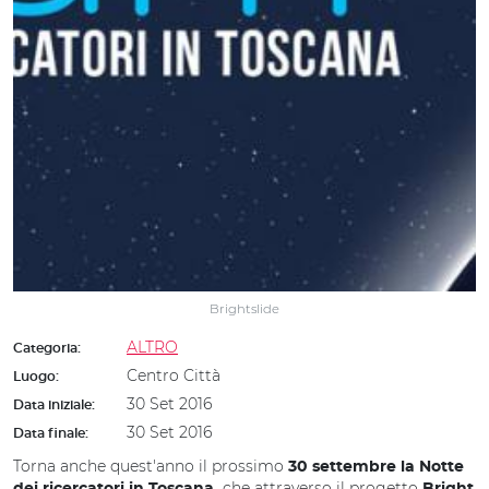
Brightslide
ALTRO
Categoria:
Centro Città
Luogo:
30 Set 2016
Data iniziale:
30 Set 2016
Data finale:
Torna anche quest'anno il prossimo
30 settembre la Notte
che attraverso il progetto