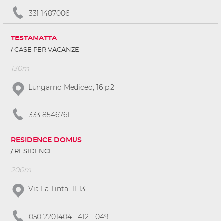
331 1487006
TESTAMATTA
CASE PER VACANZE
130m
Lungarno Mediceo, 16 p.2
333 8546761
RESIDENCE DOMUS
RESIDENCE
200m
Via La Tinta, 11-13
050 2201404 - 412 - 049