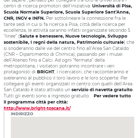
del sapere”, pensato per collegare tra loro le università e i
centri di ricerca promotori dell’iniziativa:
Università di Pisa,
Scuola Normale Superiore, Scuola Superiore Sant’Anna,
Per sottolineare la connessione fra le
CNR, INGV e INFN.
tante sedi in cui si fa ricerca a Pisa, città della ricerca per
eccellenza, le attività saranno infatti organizzate secondo 5
“linee” (
Salute e benessere, Nuove tecnologie, Sviluppo
) che
sostenibile, I regni della natura, Patrimonio culturale
si snoderanno dalle vie del centro fino all’Area San Cataldo
(CNR – Dipartimento di Chimica), passando per i musei
dell’Ateneo fino a Calci. Ad ogni “fermata” della
metropolitana, i visitatori potranno incontrare i veri
protagonisti di
, i ricercatori, che racconteranno e
BRIGHT
sveleranno al pubblico il loro lavoro e le loro scoperte. Per
collegare gli eventi organizzati in centro con quelli dell’Area
San Cataldo è stato attivato un
.
servizio di navetta gratuito
Tutti gli eventi sono a ingresso gratuito.
Per vedere tutto
il programma città per città:
http://www.bright-toscana.it/
INDIRIZZO