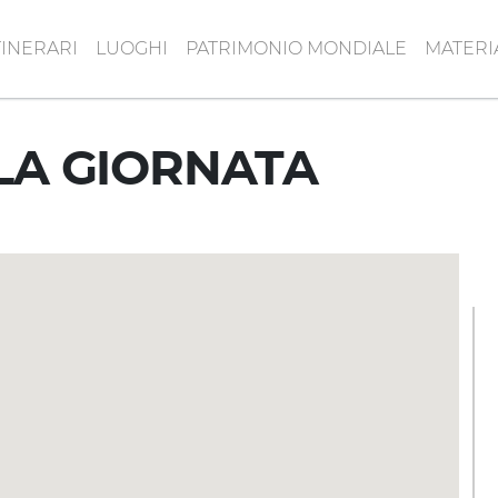
TINERARI
LUOGHI
PATRIMONIO MONDIALE
MATERI
LA GIORNATA