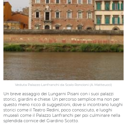
Veduta Palazzo Lanfranchi da Scalo Roncioni (A. Matteucci)
Un breve assaggio dei Lungarni Pisani con i suoi palazzi
storici, giardini e chiese. Un percorso semplice ma non per
questo meno ricco di suggestioni, dove si incontrano luoghi
storici come il Teatro Redini, poco conosciuto, e luoghi
museali come il Palazzo Lanfranchi per poi culminare nella
splendida cornice del Giardino Scotto.