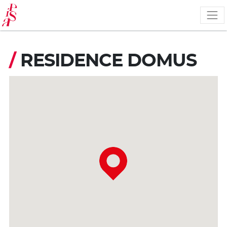
Salta
al
contenuto
principale
/
RESIDENCE DOMUS