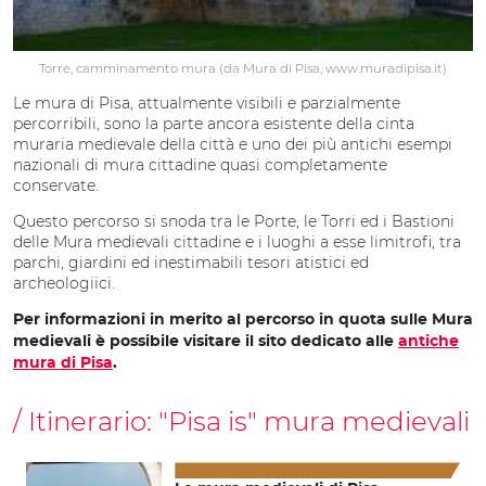
Torre, camminamento mura (da Mura di Pisa, www.muradipisa.it)
Le mura di Pisa, attualmente visibili e parzialmente
percorribili, sono la parte ancora esistente della cinta
muraria medievale della città e uno dei più antichi esempi
nazionali di mura cittadine quasi completamente
conservate.
Questo percorso si snoda tra le Porte, le Torri ed i Bastioni
delle Mura medievali cittadine e i luoghi a esse limitrofi, tra
parchi, giardini ed inestimabili tesori atistici ed
archeologiici.
Per informazioni in merito al percorso in quota sulle Mura
medievali è possibile
visitare il sito dedicato alle
antiche
mura di Pisa
.
Itinerario:
"Pisa is" mura medievali