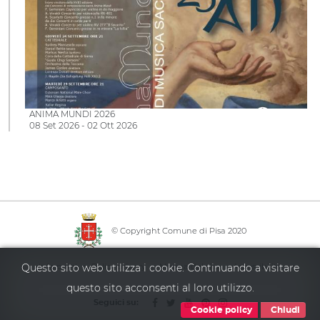
ANIMA MUNDI 2026
08 Set 2026 - 02 Ott 2026
© Copyright Comune di Pisa 2020
·
·
·
Questo sito web utilizza i cookie. Continuando a visitare
Info point
Policy privacy
Mappa del sito
Accessibilità
questo sito acconsenti al loro utilizzo.
Seguici su:
Cookie policy
Chiudi