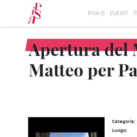
Salta
al
PISA IS
EVENTI
I
contenuto
principale
Apertura del 
Matteo per P
Categoria:
Luogo: