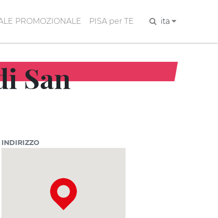
ALE PROMOZIONALE
PISA per TE
Cerca
ita
di San
INDIRIZZO