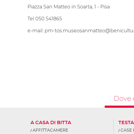
Piazza San Matteo in Soarta, 1 - Pisa
Tel 050 541865
e-mail: pm-tos.museosanmatteo@benicultura
Dove 
A CASA DI BITTA
TEST
AFFITTACAMERE
CASE 