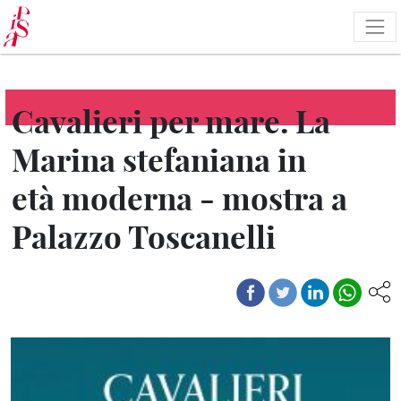
Salta
al
contenuto
principale
Cavalieri per mare. La
Marina stefaniana in
età moderna - mostra a
Palazzo Toscanelli