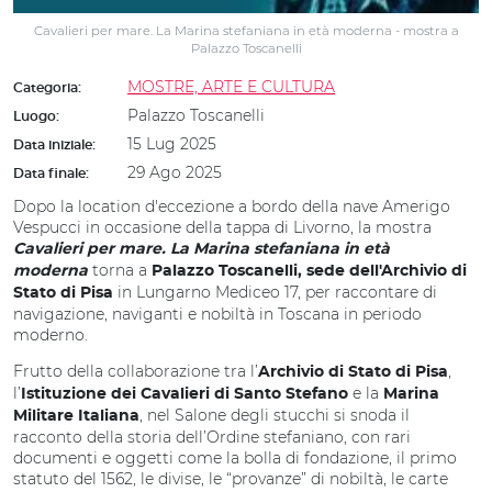
Cavalieri per mare. La Marina stefaniana in età moderna - mostra a
Palazzo Toscanelli
MOSTRE, ARTE E CULTURA
Categoria:
Palazzo Toscanelli
Luogo:
15 Lug 2025
Data iniziale:
29 Ago 2025
Data finale:
Dopo la location d'eccezione a bordo della nave Amerigo
Vespucci in occasione della tappa di Livorno, la mostra
Cavalieri per mare. La Marina stefaniana in età
torna a
moderna
Palazzo Toscanelli, sede dell'Archivio di
in Lungarno Mediceo 17, per raccontare di
Stato di Pisa
navigazione, naviganti e nobiltà in Toscana in periodo
moderno.
Frutto della collaborazione tra l’
,
Archivio di Stato di Pisa
l’
e la
Istituzione dei Cavalieri di Santo Stefano
Marina
, nel Salone degli stucchi si snoda il
Militare Italiana
racconto della storia dell’Ordine stefaniano, con rari
documenti e oggetti come la bolla di fondazione, il primo
statuto del 1562, le divise, le “provanze” di nobiltà, le carte