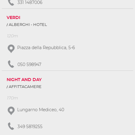
331 1487006
VERDI
ALBERGHI - HOTEL
120m
Piazza della Repubblica, 5-6
050 598947
NIGHT AND DAY
AFFITTACAMERE
170m
Lungarno Mediceo, 40
349 5819255