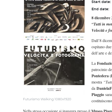
Start date:
End date:
8 dicembre 
“Tutti in mot
Velocità e fo
Dall’8 dicem
ospitano due 
dell’arte e de
Fondazio
La
patrocinio d
Pontedera 
mostra
“Tutt
Daniela
F
da
Piaggio
saran
Futurismo Walking 1080x1920
costituiscono
Museo Piag
Nella stessa occasione si inaugura presso il