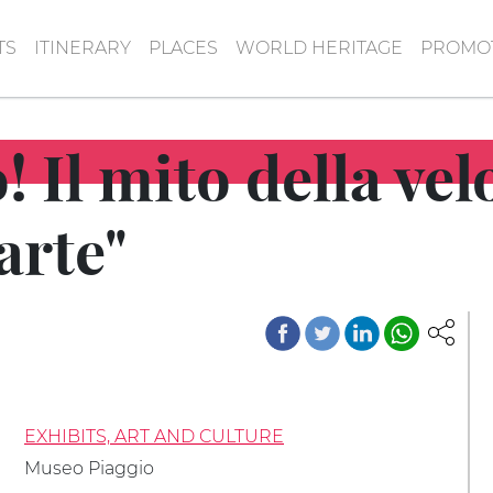
TS
ITINERARY
PLACES
WORLD HERITAGE
PROMOT
! Il mito della vel
arte"
EXHIBITS, ART AND CULTURE
Museo Piaggio