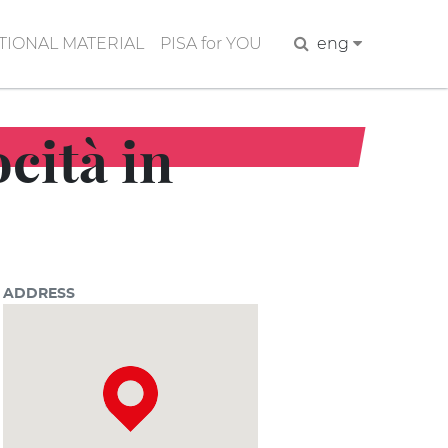
IONAL MATERIAL
PISA for YOU
Search
eng
ocità in
ADDRESS