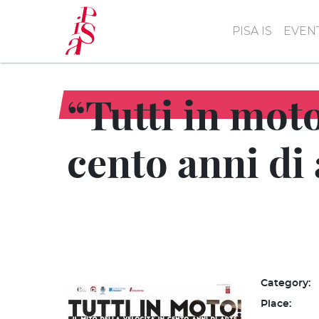
Skip
to
PISA IS
EVEN
main
content
“Tutti in moto
cento anni di 
Category:
Place: