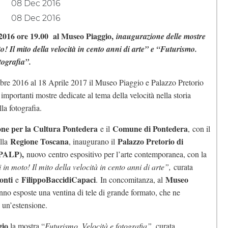
08 Dec 2016
08 Dec 2016
2016 ore 19.00 al Museo Piaggio,
inaugurazione delle mostre
o! Il mito della velocità in cento anni di arte” e “Futurismo.
tografia”.
bre 2016 al 18 Aprile 2017 il Museo Piaggio e Palazzo Pretorio
importanti mostre dedicate al tema della velocità nella storia
lla fotografia.
ne per la Cultura Pontedera
Comune di Pontedera
e il
, con il
Regione Toscana
Palazzo Pretorio di
ella
, inaugurano il
(PALP),
nuovo centro espositivo per l’arte contemporanea, con la
i in moto! Il mito della velocità in cento anni di arte”,
curata
onti
Filippo
Bacci
di
Capaci
Museo
e
. In concomitanza, al
no esposte una ventina di tele di grande formato, che ne
 un’estensione.
gio
la mostra “
Futurismo. Velocità e fotografia”
, curata