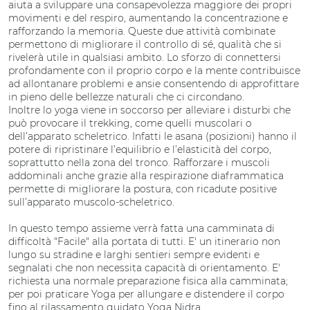
aiuta a sviluppare una consapevolezza maggiore dei propri
movimenti e del respiro, aumentando la concentrazione e
rafforzando la memoria. Queste due attività combinate
permettono di migliorare il controllo di sé, qualità che si
rivelerà utile in qualsiasi ambito. Lo sforzo di connettersi
profondamente con il proprio corpo e la mente contribuisce
ad allontanare problemi e ansie consentendo di approfittare
in pieno delle bellezze naturali che ci circondano.
Inoltre lo yoga viene in soccorso per alleviare i disturbi che
può provocare il trekking, come quelli muscolari o
dell’apparato scheletrico. Infatti le asana (posizioni) hanno il
potere di ripristinare l’equilibrio e l’elasticità del corpo,
soprattutto nella zona del tronco. Rafforzare i muscoli
addominali anche grazie alla respirazione diaframmatica
permette di migliorare la postura, con ricadute positive
sull’apparato muscolo-scheletrico.
In questo tempo assieme verrà fatta una camminata di
difficoltà "Facile" alla portata di tutti. E' un itinerario non
lungo su stradine e larghi sentieri sempre evidenti e
segnalati che non necessita capacità di orientamento. E'
richiesta una normale preparazione fisica alla camminata;
per poi praticare Yoga per allungare e distendere il corpo
fino al rilassamento guidato Yoga Nidra.