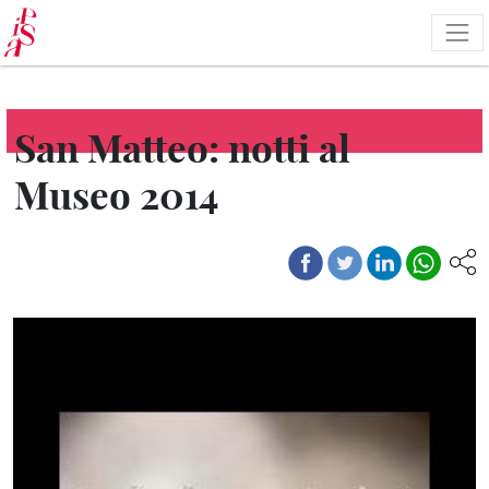
Skip
to
main
content
San Matteo: notti al
Museo 2014