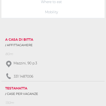
Where to eat
Mobility
A CASA DI BITTA
AFFITTACAMERE
80m
Mazzini, 90 p.3
331 1487006
TESTAMATTA
CASE PER VACANZE
130m