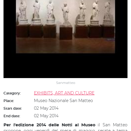
Sanmatteo
EXHIBITS, ART AND CULTURE
Category:
Museo Nazionale San Matteo
Place:
02 May 2014
Start date:
02 May 2014
End date:
il San Matteo
Per l'edizione 2014 delle Notti al Museo
propone, ogni venerdì del mese di maggio, serate a tema