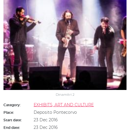
Dinamitri 2
EXHIBITS, ART AND CULTURE
Category:
Deposito Pontecorvo
Place:
23 Dec 2016
Start date:
23 Dec 2016
End date: