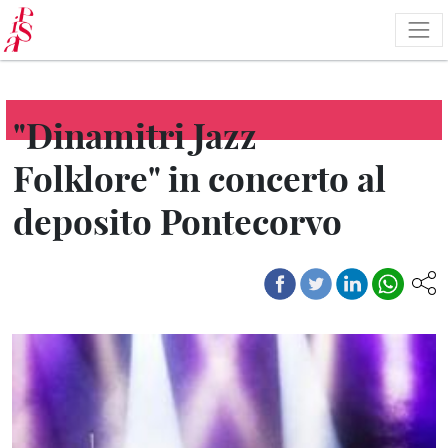
Skip
to
main
content
"Dinamitri Jazz
Folklore" in concerto al
deposito Pontecorvo