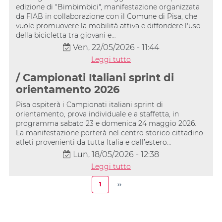
edizione di "Bimbimbici", manifestazione organizzata
da FIAB in collaborazione con il Comune di Pisa, che
vuole promuovere la mobilità attiva e diffondere l'uso
della bicicletta tra giovani e…
Ven, 22/05/2026 - 11:44
Leggi tutto
/ Campionati Italiani sprint di
orientamento 2026
Pisa ospiterà i Campionati italiani sprint di
orientamento, prova individuale e a staffetta, in
programma sabato 23 e domenica 24 maggio 2026.
La manifestazione porterà nel centro storico cittadino
atleti provenienti da tutta Italia e dall’estero…
Lun, 18/05/2026 - 12:38
Leggi tutto
Paginazione
1
››
Pagina
Pagina
attuale
successiva