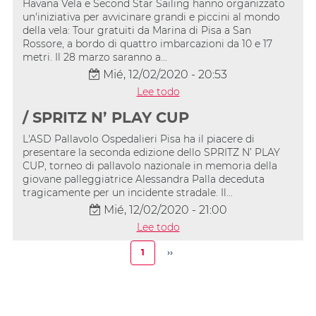
Havana Vela e Second Star Sailing hanno organizzato
un'iniziativa per avvicinare grandi e piccini al mondo
della vela: Tour gratuiti da Marina di Pisa a San
Rossore, a bordo di quattro imbarcazioni da 10 e 17
metri. Il 28 marzo saranno a...
Mié, 12/02/2020 - 20:53
Lee todo
/ SPRITZ N’ PLAY CUP
L'ASD Pallavolo Ospedalieri Pisa ha il piacere di
presentare la seconda edizione dello SPRITZ N’ PLAY
CUP, torneo di pallavolo nazionale in memoria della
giovane palleggiatrice Alessandra Palla deceduta
tragicamente per un incidente stradale. Il...
Mié, 12/02/2020 - 21:00
Lee todo
Paginación
1
››
Página
Siguiente
actual
página