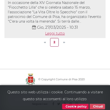
In occasione della XIV Giornata Nazionale del
"Fiocchetto Lilla" che si celebra sabato 15 marzo,
l'associazione "La Vita Oltre lo Specchio" con il
patrocinio del Comune di Pisa, ha organizzato l'evento
"C'era una volta la merenda". Si terrà dalle…
Gio, 27/03/2025 - 10:31
Leggi tutto
Paginazione
‹‹
2
››
Pagina
Pagina
Pagina
precedente
attuale
successiva
© Copyright Comune di Pisa 2020
·
·
·
Questo sito web utilizza i cookie. Continuando a visitare
Info point
Policy privacy
Mappa del sito
Accessibilità
questo sito acconsenti al loro utilizzo.
Seguici su:
Cookie policy
Chiudi