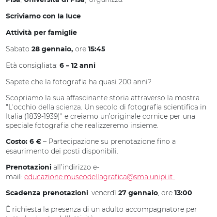
Pisa
Università di Pisa
Scriviamo con la luce
Attività per famiglie
S
abato
ore
28
gennaio
,
15:45
Età consigliata:
6
– 12 anni
Sapete che la fotografia ha quasi 200 anni?
Scopriamo la sua affascinante storia attraverso la mostra
"L'occhio della scienza. Un secolo di fotografia scientifica in
Italia (1839-1939)"
e creiamo un’originale cornice per una
speciale fotografia che realizzeremo insieme.
– Partecipazione su prenotazione fino a
Costo: 6 €
esaurimento dei posti disponibili.
all’indirizzo e-
Prenotazioni
mail:
educazione.museodellagrafica@sma.unipi.it
: venerdì
, ore
.
Scadenza prenotazioni
27 gennaio
13:00
È richiesta la presenza di un adulto accompagnatore per