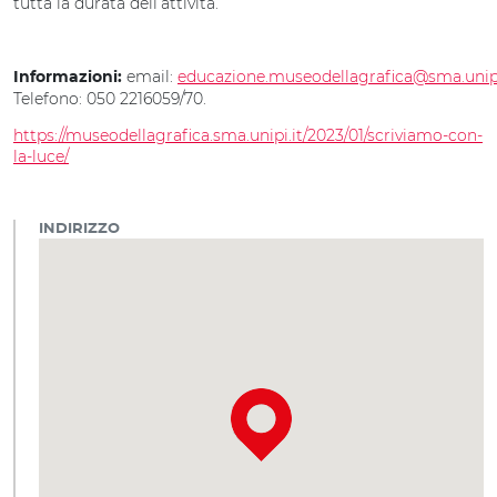
tutta la durata dell’attività.
email:
educazione.museodellagrafica@sma.unip
Informazioni:
Telefono: 050 2216059/70.
https://museodellagrafica.sma.unipi.it/2023/01/scriviamo-con-
la-luce/
INDIRIZZO