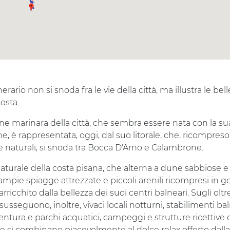
erario non si snoda fra le vie della città, ma illustra le bel
osta.
ne marinara della città, che sembra essere nata con la su
ne, è rappresentata, oggi, dal suo litorale, che, ricompreso
e naturali, si snoda tra Bocca D'Arno e Calambrone.
 naturale della costa pisana, che alterna a dune sabbiose e
ampie spiagge attrezzate e piccoli arenili ricompresi in go
 arricchito dalla bellezza dei suoi centri balneari. Sugli olt
 susseguono, inoltre, vivaci locali notturni, stabilimenti bal
entura e parchi acquatici, campeggi e strutture ricettive d
 si combinano piacevolmente al dolce relax offerto dalla