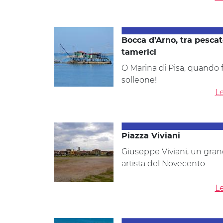
Bocca d’Arno, tra pescat
tamerici
O Marina di Pisa, quando f
solleone!
Le
Piazza Viviani
Giuseppe Viviani, un gra
artista del Novecento
Le