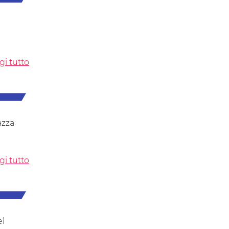
gi tutto
azza
gi tutto
el