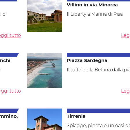
Villino in via Minorca
llo
Il Liberty a Marina di Pisa
ggi tutto
Leg
anchi
Piazza Sardegna
i
Il tuffo della Befana dalla pi
ggi tutto
Leg
ammino,
Tirrenia
Spiagge, pineta e un’oasi d