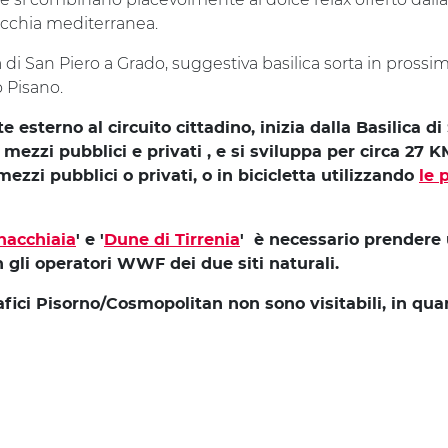
acchia mediterranea.
 di San Piero a Grado, suggestiva basilica sorta in prossim
o Pisano.
e esterno al circuito cittadino, inizia dalla Basilica di
ezzi pubblici e privati , e si sviluppa per circa 27 K
ezzi pubblici o privati, o in bicicletta utilizzando
le 
nacchiaia
' e '
Dune di Tirrenia
' è necessario prendere
gli operatori WWF dei due siti naturali.
afici Pisorno/Cosmopolitan non sono visitabili, in qua