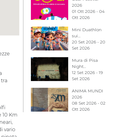
2026
01 Ott 2026 - 04
Ott 2026
Mini Duathlon
sui…
20 Set 2026 - 20
Set 2026
lezze
Mura di Pisa
Night…
12 Set 2026 - 19
a
Set 2026
 tra
ANIMA MUNDI
2026
08 Set 2026 - 02
lfi
Ott 2026
re 10 Km
neari,
i vario
 pineta