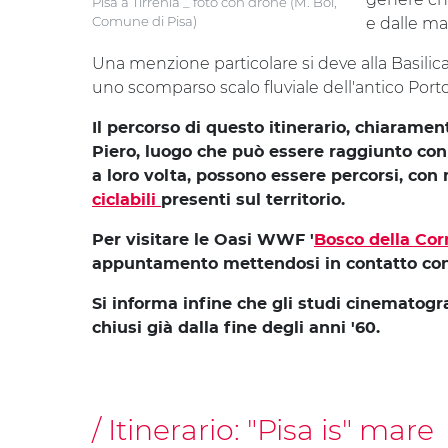
Pisa a Tirrenia _ foto con drone (M. Boi,
Comune di Pisa)
e dalle m
Una menzione particolare si deve alla Basilica
uno scomparso scalo fluviale dell'antico Port
Il percorso di questo itinerario, chiarament
Piero, luogo che può essere raggiunto con m
a loro volta, possono essere percorsi, con m
ciclabili
presenti sul territorio.
Per visitare le Oasi WWF '
Bosco della Cor
appuntamento mettendosi in contatto con 
Si informa infine che gli studi cinematogr
chiusi già dalla fine degli anni '60.
Itinerario:
"Pisa is" mare