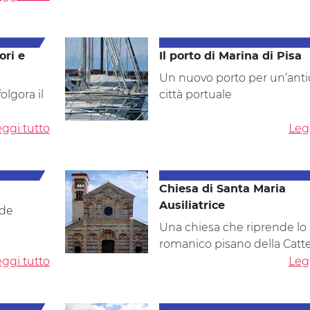
ori e
Il porto di Marina di Pisa
Un nuovo porto per un’anti
olgora il
città portuale
ggi tutto
Leg
Chiesa di Santa Maria
Ausiliatrice
nde
Una chiesa che riprende lo s
romanico pisano della Catt
ggi tutto
Leg