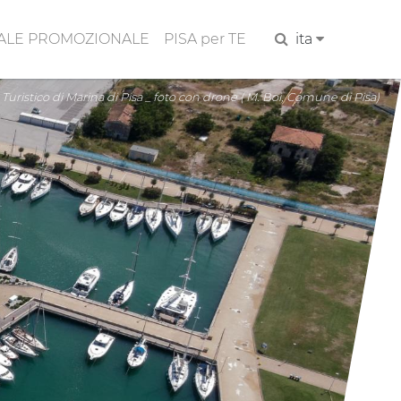
ALE PROMOZIONALE
PISA per TE
Cerca
ita
uristico di Marina di Pisa _ foto con drone ( M. Boi, Comune di Pisa)