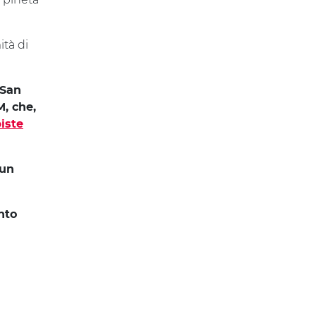
ità di
 San
M, che,
piste
 un
nto