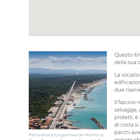
Questo itin
della sua c
La vocazio
edificazio
due riserv
ll fascino
selvagge, 
protetti, è
di costa si
parchi avv
Panoramica lungomare da Marina di
genere che