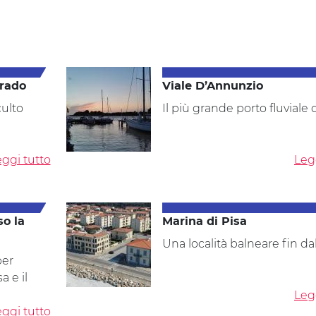
Grado
Viale D’Annunzio
culto
Il più grande porto fluviale d
ggi tutto
Leg
so la
Marina di Pisa
Una località balneare fin da
per
a e il
Leg
ggi tutto