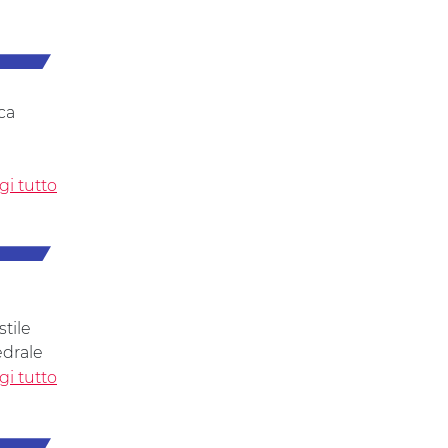
ca
gi tutto
tile
edrale
gi tutto