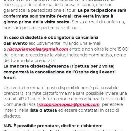
messaggio di conferma della presa in carico, che non
garantisce la partecipazione al tour.
La partecipazione sarà
confermata solo tramite l’e-mail che verrà inviata il
Senza e-mail di conferma,
giorno prima della visita scelta.
non sarà possibile partecipare al tour.
In caso di disdetta è obbligatorio cancellarsi
esclusivamente inviando una e-mail
dall’evento
a
entro e non oltre le ore 15.00
riscopriamopisa@gmail.com
del giorno precedente la visita, indicando nominativo, nome
del tour e data prenotata.
La mancata disdetta/presenza (ripetuta per 2 volte)
comporterà la cancellazione dell’Ospite dagli eventi
futuri.
Una volta terminati i posti disponibili non è più possibile
prenotarsi tramite piattaforma ma sarà possibile inviare una
e-mail all’Ufficio di Informazione e Accoglienza Turistica del
Comune di Pisa (
) per essere
riscopriamopisa@gmail.com
inseriti nella
ed essere contattati in caso di
lista d’attesa
disdette.
N.B. È possibile prenotare, disdire e richiedere