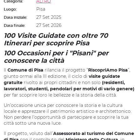
ALTRO
Categoria:
Pisa
Luogo:
27 Set 2025
Data iniziale:
27 Set 2026
Data finale:
100 Visite Guidate con oltre 70
Itinerari per scoprire Pisa
100 Occasioni per i "Pisani" per
conoscere la città
Il
rilancia il progetto “
”,
Comune di Pisa
RiscopriAmo Pisa
giunto ormai alla III edizione, il ciclo di
visite guidate
rivolto ai propri cittadini e non solo
gratuite
(residenti,
lavoratori, studenti, pendolari per motivi di vario genere)
per far scoprire loro le bellezze e la storia della città.
Un’occasione unica per conoscere la storia e la cultura
locale e apprezzare il patrimonio artistico e architettonico.
Non perdere l’opportunità di partecipare e scoprire la tua
città sotto una nuova luce.
Il progetto, voluto dall’
Assessorato al turismo del Comune
con il contributo del
, in