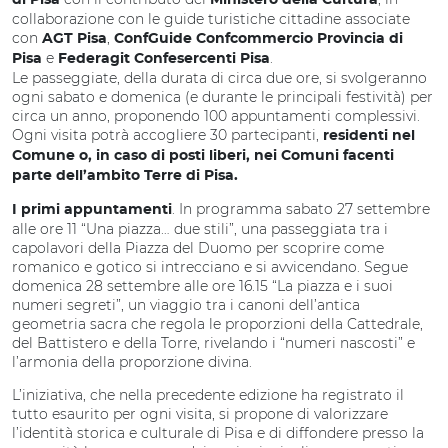
di Pisa
Ministero della Cultura
collaborazione con le guide turistiche cittadine associate
con
,
AGT Pisa
ConfGuide Confcommercio Provincia di
e
.
Pisa
Federagit Confesercenti Pisa
Le passeggiate, della durata di circa due ore, si svolgeranno
ogni sabato e domenica (e durante le principali festività) per
circa un anno, proponendo 100 appuntamenti complessivi.
Ogni visita potrà accogliere 30 partecipanti,
residenti nel
Comune o, in caso di posti liberi, nei Comuni facenti
parte dell’ambito Terre di Pisa.
. In programma sabato 27 settembre
I primi appuntamenti
alle ore 11 “Una piazza… due stili”, una passeggiata tra i
capolavori della Piazza del Duomo per scoprire come
romanico e gotico si intrecciano e si avvicendano. Segue
domenica 28 settembre alle ore 16.15 “La piazza e i suoi
numeri segreti”, un viaggio tra i canoni dell’antica
geometria sacra che regola le proporzioni della Cattedrale,
del Battistero e della Torre, rivelando i “numeri nascosti” e
l’armonia della proporzione divina.
L’iniziativa, che nella precedente edizione ha registrato il
tutto esaurito per ogni visita, si propone di valorizzare
l’identità storica e culturale di Pisa e di diffondere presso la