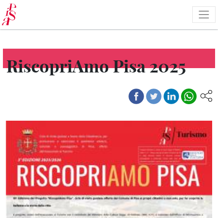
Salta
al
contenuto
principale
RiscopriAmo Pisa 2025