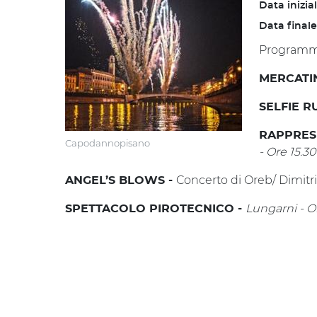
Data inizia
Data finale
Programma
MERCATI
SELFIE R
RAPPRES
Capodannopisano
-
Ore 15.30
Concerto di Oreb/ Dimitr
ANGEL’S BLOWS -
Lungarni -
O
SPETTACOLO PIROTECNICO -