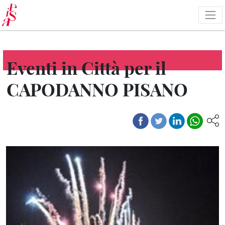
Pasar
al
contenido
principal
Eventi in Città per il
CAPODANNO PISANO