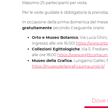
Massimo 25 partecipanti per visita.
Per le visite guidate è obbligatoria la prenot
In occasione della prima domenica del mese
secondo il seguente orario:
gratuitamente
, Via Luca Ghini,
Orto e Museo Botanico
ingresso alle ore 16.00)
https://www.orto
, Via S. Fredian
Collezioni Egittologiche
alle ore 18.00
https://www.egitto.sma.uni
, Lungarno Galilei, 
Museo della Grafica
https://museodellagrafica.sma.unipi.it/
Dove 