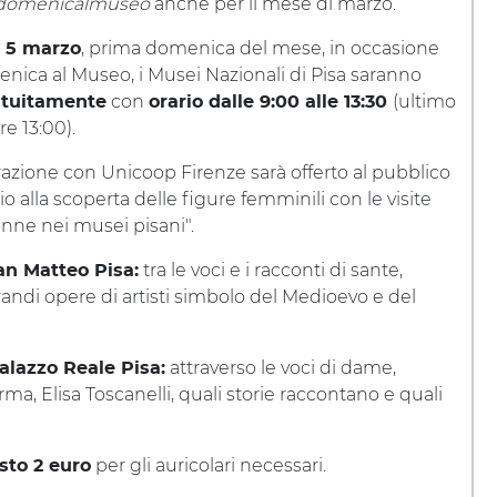
domenicalmuseo
anche per il mese di marzo.
a
, prima domenica del mese, in occasione
5 marzo
nica al Museo, i Musei Nazionali di Pisa saranno
con
(ultimo
atuitamente
orario dalle 9:00 alle 13:30
re 13:00).
razione con Unicoop Firenze sarà offerto al pubblico
io alla scoperta delle figure femminili con le visite
onne nei musei pisani".
tra le voci e i racconti di sante,
an Matteo Pisa:
ndi opere di artisti simbolo del Medioevo e del
attraverso le voci di dame,
alazzo Reale Pisa:
a, Elisa Toscanelli, quali storie raccontano e quali
per gli auricolari necessari.
osto 2 euro