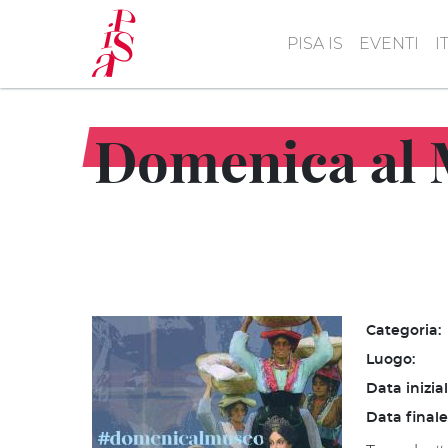
Salta
al
PISA IS
EVENTI
I
contenuto
principale
Domenica al 
Categoria:
Luogo:
Data inizia
Data finale