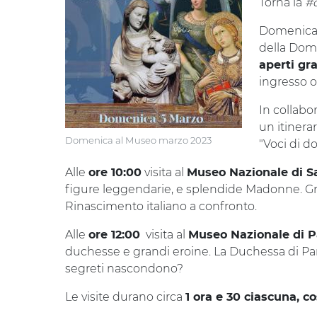
Torna la
#
Domenic
della Dome
aperti gr
ingresso o
In collabo
un itinerar
Domenica al Museo marzo 2023
"Voci di d
Alle
visita al
ore 10:00
Museo Nazionale di S
figure leggendarie, e splendide Madonne. Gra
Rinascimento italiano a confronto.
Alle
visita al
ore 12:00
Museo Nazionale di P
duchesse e grandi eroine. La Duchessa di Parm
segreti nascondono?
Le visite durano circa
1 ora e 30 ciascuna, c