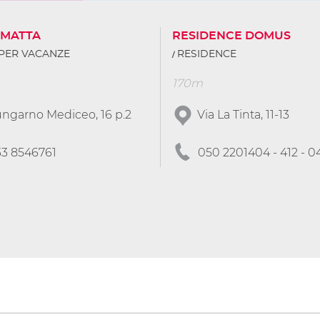
AMATTA
RESIDENCE DOMUS
PER VACANZE
RESIDENCE
170m
ngarno Mediceo, 16 p.2
Via La Tinta, 11-13
33 8546761
050 2201404 - 412 - 0