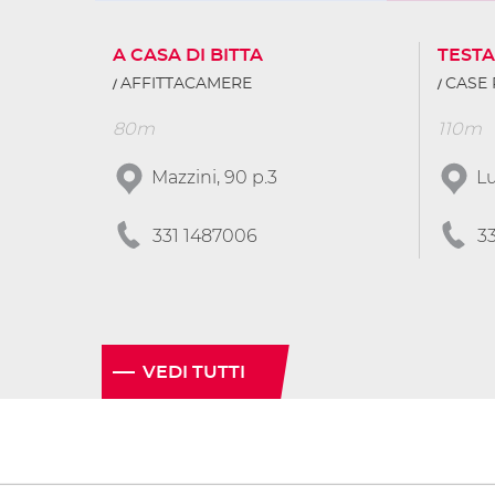
A CASA DI BITTA
TEST
AFFITTACAMERE
CASE 
80m
110m
Mazzini, 90 p.3
Lu
331 1487006
3
VEDI TUTTI