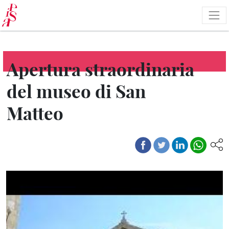
Salta
al
contenuto
principale
Apertura straordinaria
del museo di San
Matteo