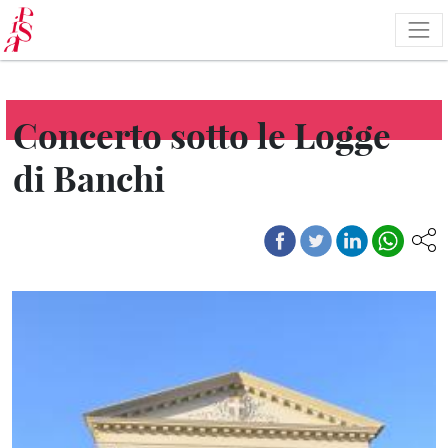
Salta
al
contenuto
principale
Concerto sotto le Logge
di Banchi