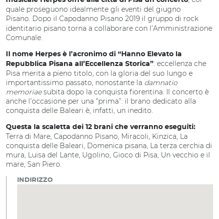
musicale Herpes offre alla città di Pisa un concerto
quale proseguono idealmente gli eventi del giugno
Pisano.
Dopo il Capodanno Pisano 2019 il gruppo di rock
identitario pisano torna a collaborare con l’Amministrazione
Comunale.
Il nome Herpes è l’acronimo di “Hanno Elevato la
: eccellenza che
Repubblica Pisana all’Eccellenza Storica”
Pisa merita a pieno titolo, con la gloria del suo lungo e
importantissimo passato, nonostante la
damnatio
memoriae
subita dopo la conquista fiorentina. Il concerto è
anche l’occasione per una “prima”: il brano dedicato alla
conquista delle Baleari è, infatti, un inedito.
Questa la scaletta dei 12 brani che verranno eseguiti:
Terra di Mare, Capodanno Pisano, Miracoli, Kinzica, La
conquista delle Baleari, Domenica pisana, La terza cerchia di
mura, Luisa del Lante, Ugolino, Gioco di Pisa, Un vecchio e il
mare, San Piero.
INDIRIZZO