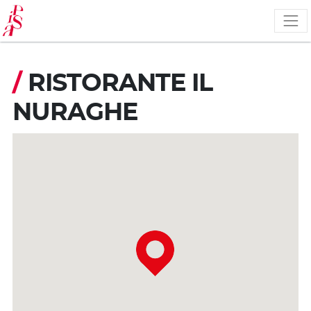
Salta
al
contenuto
principale
/
RISTORANTE IL
NURAGHE