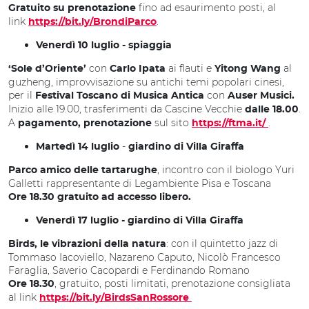
fino ad esaurimento posti, al
Gratuito su prenotazione
link
.
https://bit.ly/BrondiParco
Venerdì 10 luglio -
spiaggia
con
ai flauti e
al
‘Sole d’Oriente’
Carlo Ipata
Yitong Wang
guzheng, improvvisazione su antichi temi popolari cinesi,
per il
con
Festival Toscano di Musica Antica
Auser Musici.
Inizio alle 19.00, trasferimenti da Cascine Vecchie
.
dalle 18.00
A
sul sito
.
pagamento, prenotazione
https://ftma.it/
-
Martedì 14 luglio
giardino di Villa Giraffa
, incontro con il biologo Yuri
Parco amico delle tartarughe
Galletti rappresentante di Legambiente Pisa e Toscana
Ore 18.30 gratuito ad accesso libero.
Venerdì 17 luglio
- giardino di Villa Giraffa
: con il quintetto jazz di
Birds, le vibrazioni della natura
Tommaso Iacoviello, Nazareno Caputo, Nicolò Francesco
Faraglia, Saverio Cacopardi e Ferdinando Romano
, gratuito, posti limitati, prenotazione consigliata
Ore 18.30
al link
https://bit.ly/BirdsSanRossore