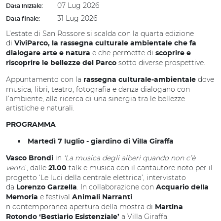
07 Lug 2026
Data iniziale:
31 Lug 2026
Data finale:
L’estate di San Rossore si scalda con la quarta edizione
di
ViviParco, la rassegna culturale ambientale che fa
e che permette di
dialogare arte e natura
scoprire e
sotto diverse prospettive.
riscoprire le bellezze del Parco
Appuntamento con la
dove
rassegna culturale-ambientale
musica, libri, teatro, fotografia e danza dialogano con
l’ambiente, alla ricerca di una sinergia tra le bellezze
artistiche e naturali.
PROGRAMMA
Martedì 7 luglio -
giardino di Villa Giraffa
in
‘La musica degli alberi quando non c’è
Vasco Brondi
vento
’, dalle
talk e musica con il cantautore noto per il
21.00
progetto ‘Le luci della centrale elettrica’, intervistato
da
. In collaborazione con
Lorenzo Garzella
Acquario della
e festival
.
Memoria
Animali Narranti
n contemporanea apertura della mostra di
Martina
a Villa Giraffa.
Rotondo
‘Bestiario Esistenziale’