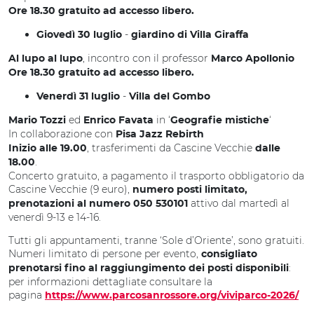
Ore 18.30 gratuito ad accesso libero.
-
Giovedì 30 luglio
giardino di Villa Giraffa
, incontro con il professor
Al lupo al lupo
Marco Apollonio
Ore 18.30 gratuito ad accesso libero.
-
Venerdì 31 luglio
Villa del Gombo
ed
in ‘
‘
Mario Tozzi
Enrico Favata
Geografie mistiche
In collaborazione con
Pisa Jazz Rebirth
, trasferimenti da Cascine Vecchie
Inizio alle 19.00
dalle
.
18.00
Concerto gratuito, a pagamento il trasporto obbligatorio da
Cascine Vecchie (9 euro),
numero posti limitato,
attivo dal martedì al
prenotazioni al numero 050 530101
venerdì 9-13 e 14-16.
Tutti gli appuntamenti, tranne ‘Sole d’Oriente’, sono gratuiti.
Numeri limitato di persone per evento,
consigliato
:
prenotarsi fino al raggiungimento dei posti disponibili
per informazioni dettagliate consultare la
pagina
https://www.parcosanrossore.org/viviparco-2026/