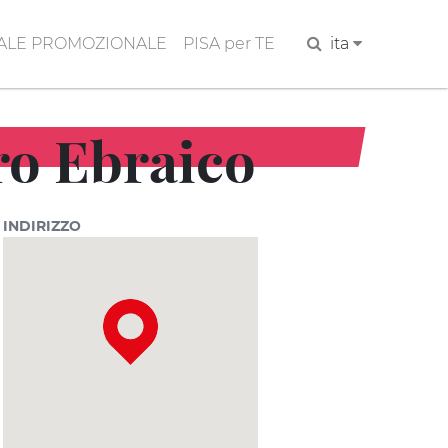
ALE PROMOZIONALE
PISA per TE
Cerca
ita
ero Ebraico
INDIRIZZO