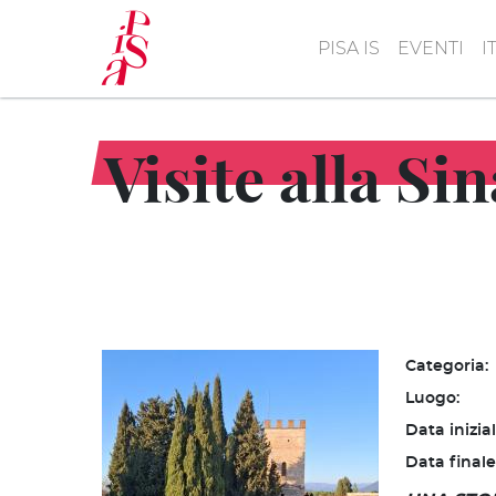
Salta
al
PISA IS
EVENTI
I
contenuto
principale
Visite alla Si
Categoria:
Luogo:
Data inizia
Data finale