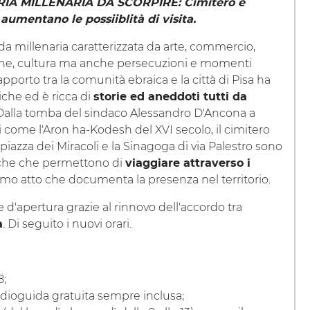
IA MILLENARIA DA SCORPIRE: Cimitero e
aumentano le possiiblità di visita.
a millenaria caratterizzata da arte, commercio,
one, cultura ma anche persecuzioni e momenti
il rapporto tra la comunità ebraica e la città di Pisa ha
tiche ed è ricca di
storie ed aneddoti tutti da
 Dalla tomba del sindaco Alessandro D'Ancona a
i come l'Aron ha-Kodesh del XVI secolo, il cimitero
 piazza dei Miracoli e la Sinagoga di via Palestro sono
oche che permettono di
viaggiare attraverso i
l primo atto che documenta la presenza nel territorio.
 e d'apertura grazie al rinnovo dell'accordo tra
. Di seguito i nuovi orari.
a
8;
audioguida gratuita sempre inclusa;