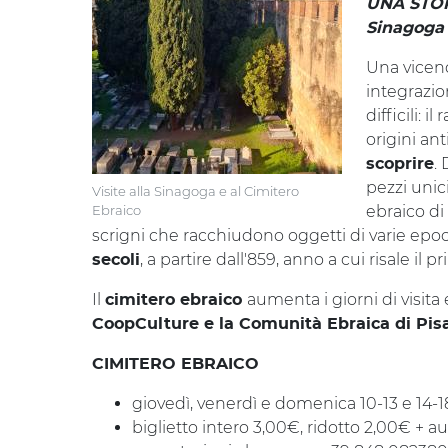
UNA STOR
Sinagoga 
Una vicend
integrazi
difficili: 
origini an
.
scoprire
pezzi unic
Visite alla Sinagoga e al Cimitero
Ebraico
ebraico di
scrigni che racchiudono oggetti di varie ep
, a partire dall'859, anno a cui risale i
secoli
Il
aumenta i giorni di visita
cimitero ebraico
CoopCulture e la Comunità Ebraica di Pis
CIMITERO EBRAICO
giovedì, venerdì e domenica 10-13 e 14-1
biglietto intero 3,00€, ridotto 2,00€ + 