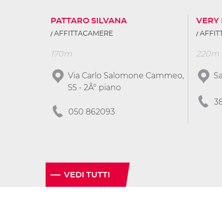
PATTARO SILVANA
VERY
AFFITTACAMERE
AFFI
170m
220m
Via Carlo Salomone Cammeo,
Sa
55 - 2Â° piano
3
050 862093
VEDI TUTTI