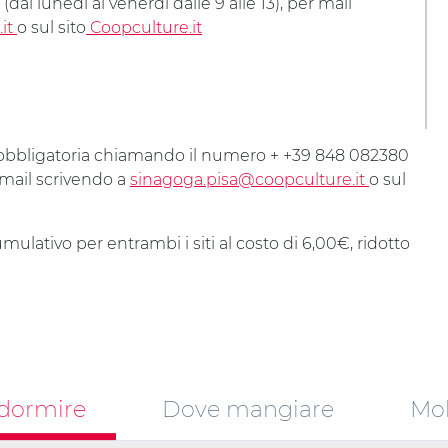
l lunedì al venerdì dalle 9 alle 13), per mail
it
o sul sito
Coopculture.it
e obbligatoria chiamando il numero + +39 848 082380
r mail scrivendo a
sinagoga.pisa@coopculture.it
o sul
mulativo per entrambi i siti al costo di 6,00€, ridotto
dormire
Dove mangiare
Mob