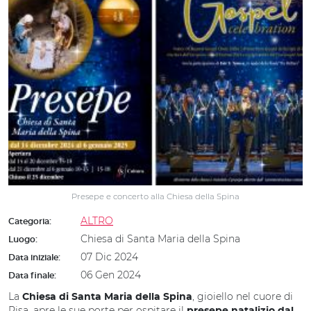
Presepe e concerto alla Chiesa della Spina
ALTRO
Categoria:
Chiesa di Santa Maria della Spina
Luogo:
07 Dic 2024
Data iniziale:
06 Gen 2024
Data finale:
La
, gioiello nel cuore di
Chiesa di Santa Maria della Spina
Pisa, apre le sue porte per ospitare il