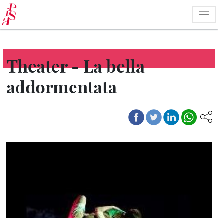
Skip
to
main
content
Theater - La bella
addormentata