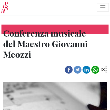
Skip
to
main
content
Conferenza musicale
del Maestro Giovanni
Meozzi